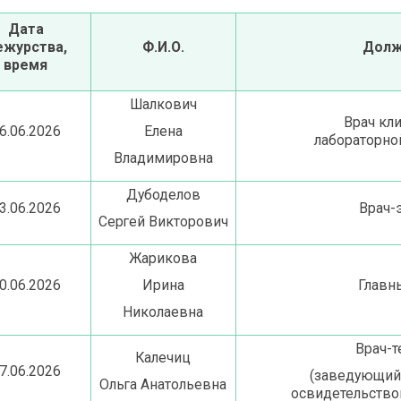
Дата
ежурства,
Ф.И.О.
Долж
время
Шалкович
Врач кл
6.06.2026
Елена
лабораторно
Владимировна
Дубоделов
3.06.2026
Врач-
Сергей Викторович
Жарикова
0.06.2026
Ирина
Главн
Николаевна
Врач-т
Калечиц
7.06.2026
(заведующий)
Ольга Анатольевна
освидетельство