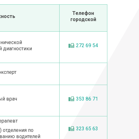
Телефон
ность
городской
инической
272 69 54
й диагностики
эксперт
ый врач
353 86 71
ерапевт
323 65 63
 отделения по
ванию водителей