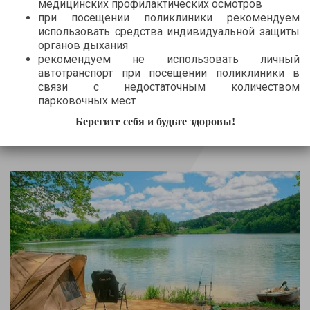
медицинских профилактических осмотров
при посещении поликлиники рекомендуем
использовать средства индивидуальной защиты
органов дыхания
рекомендуем не использовать личный
автотранспорт при посещении поликлиники в
связи с недостаточным количеством
парковочных мест
01.07.2026
Берегите себя и будьте здоровы!
График в рабочие и праздничные дни в июле
2026