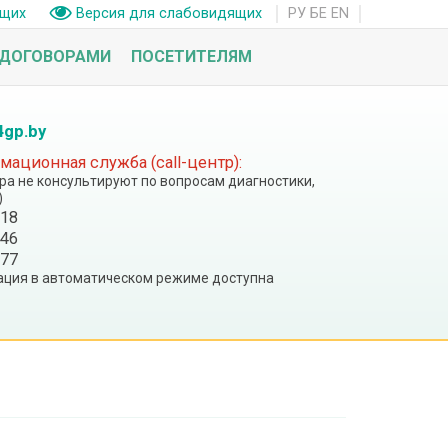
РУ
БЕ
EN
ащих
Версия для слабовидящих
 ДОГОВОРАМИ
ПОСЕТИТЕЛЯМ
4gp.by
ационная служба (call-центр):
тра не консультируют по вопросам диагностики,
)
 18
 46
 77
ция в автоматическом режиме доступна