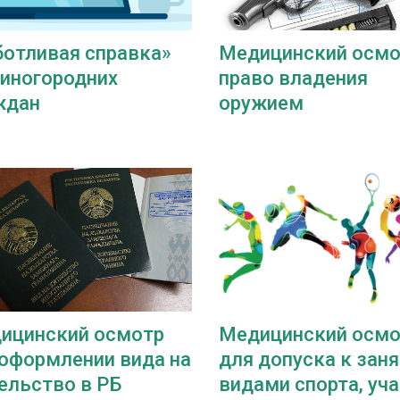
ботливая справка»
Медицинский осмо
 иногородних
право владения
ждан
оружием
ицинский осмотр
Медицинский осмо
 оформлении вида на
для допуска к зан
ельство в РБ
видами спорта, уч