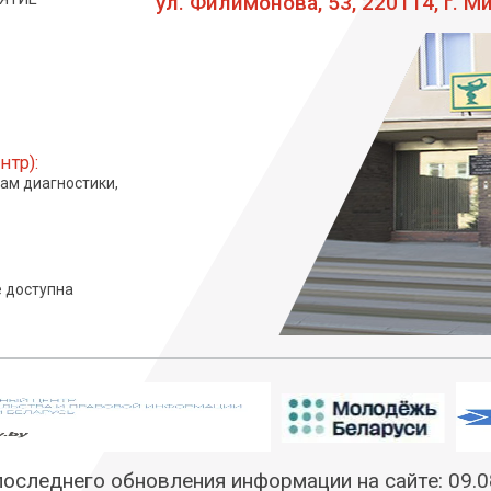
ул. Филимонова, 53, 220114, г. М
нтр):
сам диагностики,
 доступна
последнего обновления информации на сайте:
09.0