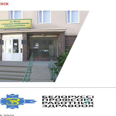
инск
›