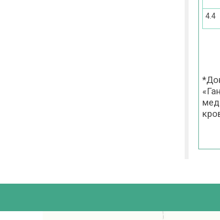
4.4
*До
«Га
мед
кро