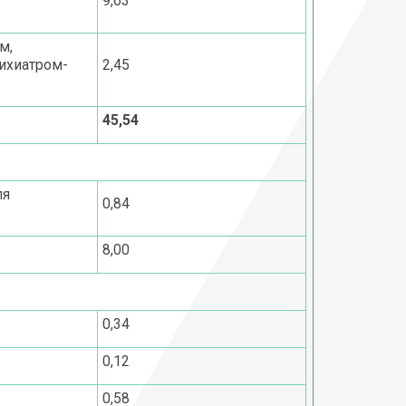
9,63
м,
сихиатром-
2,45
45,54
ля
0,84
8,00
0,34
0,12
0,58