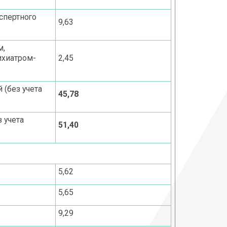
спертного
9,63
м,
ихиатром-
2,45
 (без учета
45,78
 учета
51,40
5,62
5,65
9,29