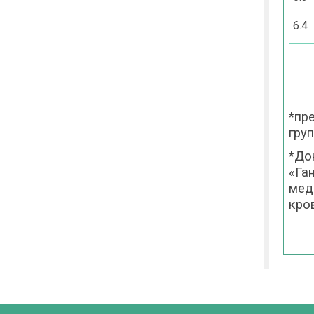
6.4
*пр
груп
*До
«Га
мед
кро