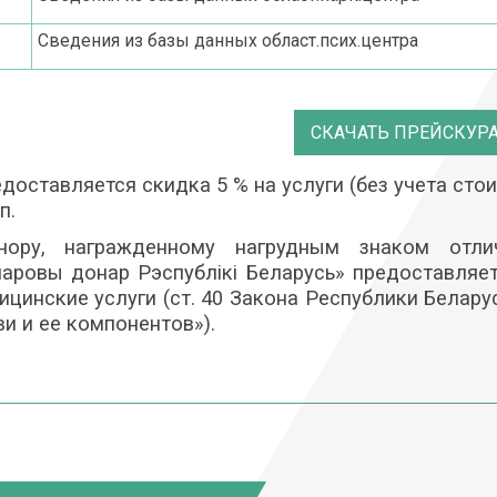
Сведения из базы данных област.псих.центра
СКАЧАТЬ ПРЕЙСКУР
едоставляется скидка 5 % на услуги (без учета ст
п.
нору, награжденному нагрудным знаком отли
наровы донар Рэспублiкi Беларусь» предоставляе
ицинские услуги (ст. 40 Закона Республики Белару
ви и ее компонентов»).