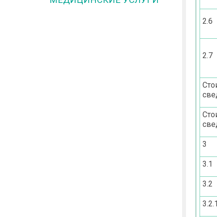
2.6
2.7
Сто
свед
Сто
свед
3
3.1
3.2
3.2.